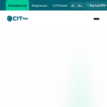
Residencial
Empresas
CITmóvel
A−
A+
Natal/RN
Fibra simétrica
Upload = download real