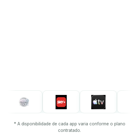
Streaming inclusos
—
Seleci
* A disponibilidade de cada app varia conforme o plano
contratado.